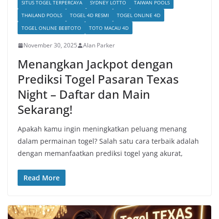
SITUS TOGEL TERPERCAYA
SYDNEY LOTTO
TAIWAN POOLS
THAILAND POOLS
TOGEL 4D RESMI
TOGEL ONLINE 4D
TOGEL ONLINE BEBTOTO
TOTO MACAU 4D
November 30, 2025
Alan Parker
Menangkan Jackpot dengan
Prediksi Togel Pasaran Texas
Night – Daftar dan Main
Sekarang!
Apakah kamu ingin meningkatkan peluang menang
dalam permainan togel? Salah satu cara terbaik adalah
dengan memanfaatkan prediksi togel yang akurat,
Read More