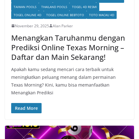
TAIWAN POOLS
THAILAND POOLS
TOGEL 4D RESMI
TOGEL ONLINE 4D
TOGEL ONLINE BEBTOTO
TOTO MACAU 4D
November 29, 2025
Alan Parker
Menangkan Taruhanmu dengan
Prediksi Online Texas Morning –
Daftar dan Main Sekarang!
Apakah kamu sedang mencari cara terbaik untuk
meningkatkan peluang menang dalam permainan
Texas Morning? Kini, kamu bisa memanfaatkan
Menangkan Prediksi
Read More