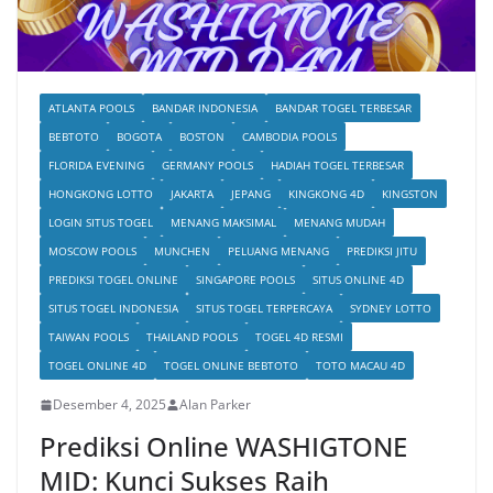
ATLANTA POOLS
BANDAR INDONESIA
BANDAR TOGEL TERBESAR
BEBTOTO
BOGOTA
BOSTON
CAMBODIA POOLS
FLORIDA EVENING
GERMANY POOLS
HADIAH TOGEL TERBESAR
HONGKONG LOTTO
JAKARTA
JEPANG
KINGKONG 4D
KINGSTON
LOGIN SITUS TOGEL
MENANG MAKSIMAL
MENANG MUDAH
MOSCOW POOLS
MUNCHEN
PELUANG MENANG
PREDIKSI JITU
PREDIKSI TOGEL ONLINE
SINGAPORE POOLS
SITUS ONLINE 4D
SITUS TOGEL INDONESIA
SITUS TOGEL TERPERCAYA
SYDNEY LOTTO
TAIWAN POOLS
THAILAND POOLS
TOGEL 4D RESMI
TOGEL ONLINE 4D
TOGEL ONLINE BEBTOTO
TOTO MACAU 4D
Desember 4, 2025
Alan Parker
Prediksi Online WASHIGTONE
MID: Kunci Sukses Raih