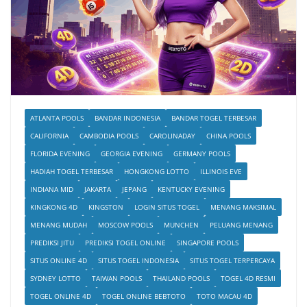
ATLANTA POOLS
BANDAR INDONESIA
BANDAR TOGEL TERBESAR
CALIFORNIA
CAMBODIA POOLS
CAROLINADAY
CHINA POOLS
FLORIDA EVENING
GEORGIA EVENING
GERMANY POOLS
HADIAH TOGEL TERBESAR
HONGKONG LOTTO
ILLINOIS EVE
INDIANA MID
JAKARTA
JEPANG
KENTUCKY EVENING
KINGKONG 4D
KINGSTON
LOGIN SITUS TOGEL
MENANG MAKSIMAL
MENANG MUDAH
MOSCOW POOLS
MUNCHEN
PELUANG MENANG
PREDIKSI JITU
PREDIKSI TOGEL ONLINE
SINGAPORE POOLS
SITUS ONLINE 4D
SITUS TOGEL INDONESIA
SITUS TOGEL TERPERCAYA
SYDNEY LOTTO
TAIWAN POOLS
THAILAND POOLS
TOGEL 4D RESMI
TOGEL ONLINE 4D
TOGEL ONLINE BEBTOTO
TOTO MACAU 4D