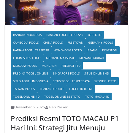
BANDAR INDONESIA
BANDAR TOGEL TERBESAR
BEBTOTO
CAMBODIA POOLS
CHINA POOLS
FREETOWN
GERMANY POOLS
HADIAH TOGEL TERBESAR
HONGKONG LOTTO
JEPANG
KINGSTON
LOGIN SITUS TOGEL
MENANG MAKSIMAL
MENANG MUDAH
MOSCOW POOLS
MUNCHEN
PREDIKSI JITU
PREDIKSI TOGEL ONLINE
SINGAPORE POOLS
SITUS ONLINE 4D
SITUS TOGEL INDONESIA
SITUS TOGEL TERPERCAYA
SYDNEY LOTTO
TAIWAN POOLS
THAILAND POOLS
TOGEL 4D RESMI
TOGEL ONLINE 4D
TOGEL ONLINE BEBTOTO
TOTO MACAU 4D
Desember 6, 2025
Alan Parker
Prediksi Resmi TOTO MACAU P1
Hari Ini: Strategi Jitu Menuju