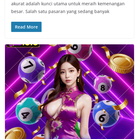
akurat adalah kunci utama untuk meraih kemenangan
besar. Salah satu pasaran yang sedang banyak
Read More