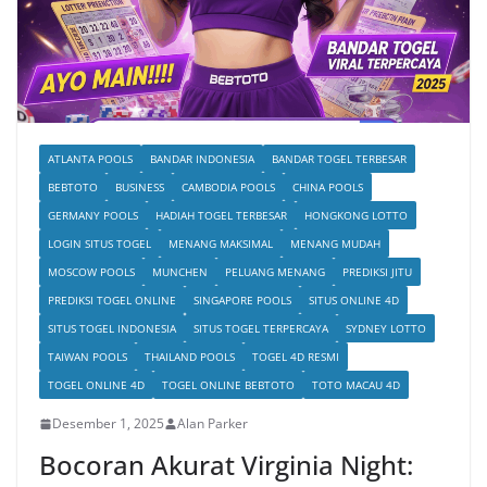
ATLANTA POOLS
BANDAR INDONESIA
BANDAR TOGEL TERBESAR
BEBTOTO
BUSINESS
CAMBODIA POOLS
CHINA POOLS
GERMANY POOLS
HADIAH TOGEL TERBESAR
HONGKONG LOTTO
LOGIN SITUS TOGEL
MENANG MAKSIMAL
MENANG MUDAH
MOSCOW POOLS
MUNCHEN
PELUANG MENANG
PREDIKSI JITU
PREDIKSI TOGEL ONLINE
SINGAPORE POOLS
SITUS ONLINE 4D
SITUS TOGEL INDONESIA
SITUS TOGEL TERPERCAYA
SYDNEY LOTTO
TAIWAN POOLS
THAILAND POOLS
TOGEL 4D RESMI
TOGEL ONLINE 4D
TOGEL ONLINE BEBTOTO
TOTO MACAU 4D
Desember 1, 2025
Alan Parker
Bocoran Akurat Virginia Night: