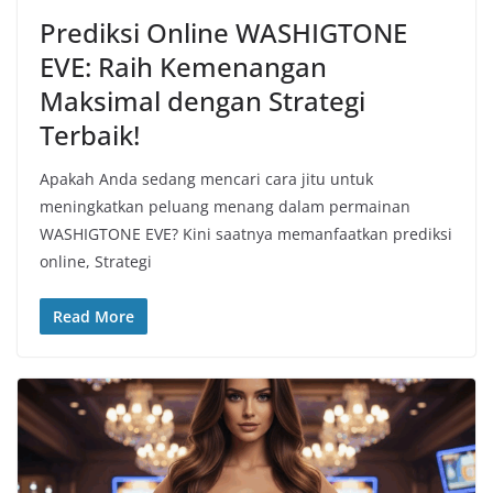
Prediksi Online WASHIGTONE
EVE: Raih Kemenangan
Maksimal dengan Strategi
Terbaik!
Apakah Anda sedang mencari cara jitu untuk
meningkatkan peluang menang dalam permainan
WASHIGTONE EVE? Kini saatnya memanfaatkan prediksi
online, Strategi
Read More