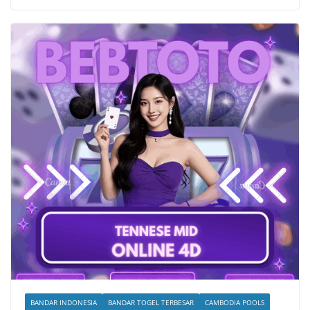
BANDAR INDONESIA
BANDAR TOGEL TERBESAR
CAMBODIA POOLS