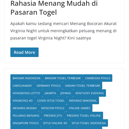
Rahasia Menang Mudah di
Pasaran Togel
Apakah kamu sedang mencari Menang Bocoran Akurat
Virginia Night untuk meningkatkan peluang menang di
pasaran togel Virginia Night? Kini saatnya
Read More
BANDAR INDONESIA
BANDAR TOGEL TERBESAR
CAMBODIA POOLS
CAROLINADAY
GERMANY POOLS
HADIAH TOGEL TERBESAR
HONGKONG LOTTO
JAKARTA
JEPANG
KENTUCKY EVENING
KINGKONG 4D
LOGIN SITUS TOGEL
MENANG MAKSIMAL
MENANG MUDAH
MOSCOW POOLS
ONLINE GAMES
PELUANG MENANG
PREDIKSI JITU
PREDIKSI TOGEL ONLINE
SINGAPORE POOLS
SITUS ONLINE 4D
SITUS TOGEL INDONESIA