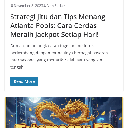
Desember 8, 2025
Alan Parker
Strategi Jitu dan Tips Menang
Atlanta Pools: Cara Cerdas
Meraih Jackpot Setiap Hari!
Dunia undian angka atau togel online terus
berkembang dengan munculnya berbagai pasaran
internasional yang menarik. Salah satu yang kini
tengah
Read More