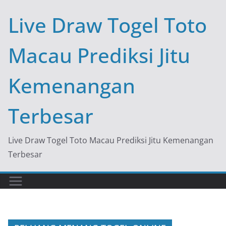
Skip
Live Draw Togel Toto
to
content
Macau Prediksi Jitu
Kemenangan
Terbesar
Live Draw Togel Toto Macau Prediksi Jitu Kemenangan
Terbesar