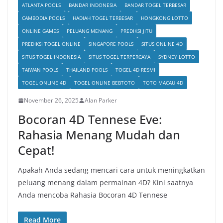
ATLANTA POOLS
BANDAR INDONESIA
BANDAR TOGEL TERBESAR
CAMBODIA POOLS
HADIAH TOGEL TERBESAR
HONGKONG LOTTO
ONLINE GAMES
PELUANG MENANG
PREDIKSI JITU
PREDIKSI TOGEL ONLINE
SINGAPORE POOLS
SITUS ONLINE 4D
SITUS TOGEL INDONESIA
SITUS TOGEL TERPERCAYA
SYDNEY LOTTO
TAIWAN POOLS
THAILAND POOLS
TOGEL 4D RESMI
TOGEL ONLINE 4D
TOGEL ONLINE BEBTOTO
TOTO MACAU 4D
November 26, 2025
Alan Parker
Bocoran 4D Tennese Eve:
Rahasia Menang Mudah dan
Cepat!
Apakah Anda sedang mencari cara untuk meningkatkan
peluang menang dalam permainan 4D? Kini saatnya
Anda mencoba Rahasia Bocoran 4D Tennese
Read More