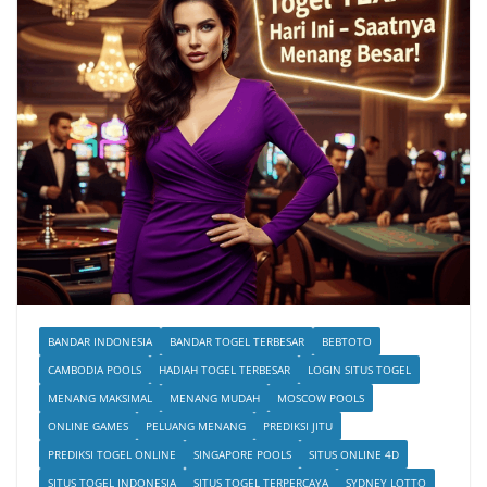
BANDAR INDONESIA
BANDAR TOGEL TERBESAR
BEBTOTO
CAMBODIA POOLS
HADIAH TOGEL TERBESAR
LOGIN SITUS TOGEL
MENANG MAKSIMAL
MENANG MUDAH
MOSCOW POOLS
ONLINE GAMES
PELUANG MENANG
PREDIKSI JITU
PREDIKSI TOGEL ONLINE
SINGAPORE POOLS
SITUS ONLINE 4D
SITUS TOGEL INDONESIA
SITUS TOGEL TERPERCAYA
SYDNEY LOTTO