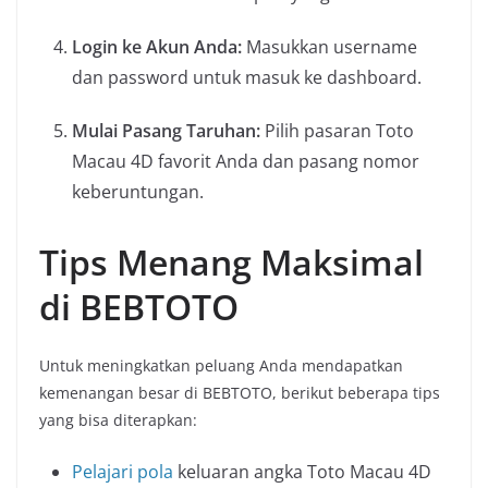
Login ke Akun Anda:
Masukkan username
dan password untuk masuk ke dashboard.
Mulai Pasang Taruhan:
Pilih pasaran Toto
Macau 4D favorit Anda dan pasang nomor
keberuntungan.
Tips Menang Maksimal
di BEBTOTO
Untuk meningkatkan peluang Anda mendapatkan
kemenangan besar di BEBTOTO, berikut beberapa tips
yang bisa diterapkan:
Pelajari pola
keluaran angka Toto Macau 4D