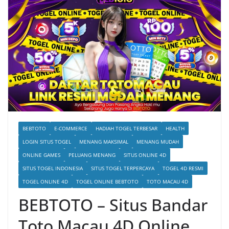
BEBTOTO
E-COMMERCE
HADIAH TOGEL TERBESAR
HEALTH
LOGIN SITUS TOGEL
MENANG MAKSIMAL
MENANG MUDAH
ONLINE GAMES
PELUANG MENANG
SITUS ONLINE 4D
SITUS TOGEL INDONESIA
SITUS TOGEL TERPERCAYA
TOGEL 4D RESMI
TOGEL ONLINE 4D
TOGEL ONLINE BEBTOTO
TOTO MACAU 4D
BEBTOTO – Situs Bandar
Toto Macau 4D Online