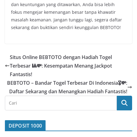
dan keuntungan yang ditawarkan, Anda bisa lebih
fokus mengejar kemenangan besar tanpa khawatir
masalah keamanan. Jangan tunggu lagi, segera daftar
sekarang dan buktikan sendiri keunggulan BEBTOTO!
Situs Online BEBTOTO dengan Hadiah Togel
Terbesar 🎱💸: Kesempatan Menang Jackpot
Fantastis!
BEBTOTO – Bandar Togel Terbesar Di Indonesia🎖💸:
Daftar Sekarang dan Menangkan Hadiah Fantastis!
DEPOSIT 1000