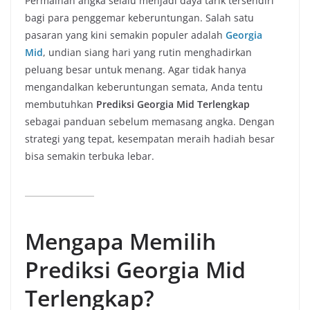
Permainan angka selalu menjadi daya tarik tersendiri
bagi para penggemar keberuntungan. Salah satu
pasaran yang kini semakin populer adalah
Georgia
Mid
, undian siang hari yang rutin menghadirkan
peluang besar untuk menang. Agar tidak hanya
mengandalkan keberuntungan semata, Anda tentu
membutuhkan
Prediksi Georgia Mid Terlengkap
sebagai panduan sebelum memasang angka. Dengan
strategi yang tepat, kesempatan meraih hadiah besar
bisa semakin terbuka lebar.
Mengapa Memilih
Prediksi Georgia Mid
Terlengkap?