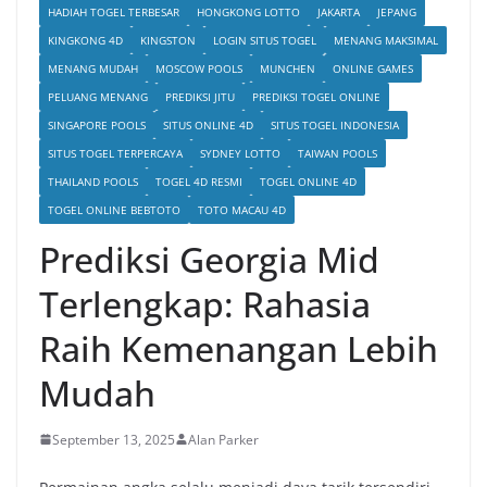
HADIAH TOGEL TERBESAR
HONGKONG LOTTO
JAKARTA
JEPANG
KINGKONG 4D
KINGSTON
LOGIN SITUS TOGEL
MENANG MAKSIMAL
MENANG MUDAH
MOSCOW POOLS
MUNCHEN
ONLINE GAMES
PELUANG MENANG
PREDIKSI JITU
PREDIKSI TOGEL ONLINE
SINGAPORE POOLS
SITUS ONLINE 4D
SITUS TOGEL INDONESIA
SITUS TOGEL TERPERCAYA
SYDNEY LOTTO
TAIWAN POOLS
THAILAND POOLS
TOGEL 4D RESMI
TOGEL ONLINE 4D
TOGEL ONLINE BEBTOTO
TOTO MACAU 4D
Prediksi Georgia Mid
Terlengkap: Rahasia
Raih Kemenangan Lebih
Mudah
September 13, 2025
Alan Parker