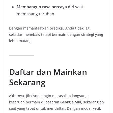
Membangun rasa percaya diri
saat
memasang taruhan.
Dengan memanfaatkan prediksi, Anda tidak lagi
sekadar menebak, tetapi bermain dengan strategi yang
lebih matang.
Daftar dan Mainkan
Sekarang
Akhirnya, jika Anda ingin merasakan langsung
keseruan bermain di pasaran
Georgia Mid
, sekaranglah
saat yang tepat untuk mendaftar. Dengan modal kecil,