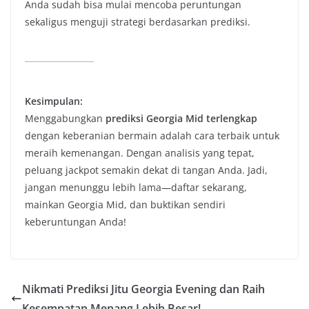
Anda sudah bisa mulai mencoba peruntungan
sekaligus menguji strategi berdasarkan prediksi.
Kesimpulan:
Menggabungkan
prediksi Georgia Mid terlengkap
dengan keberanian bermain adalah cara terbaik untuk
meraih kemenangan. Dengan analisis yang tepat,
peluang jackpot semakin dekat di tangan Anda. Jadi,
jangan menunggu lebih lama—daftar sekarang,
mainkan Georgia Mid, dan buktikan sendiri
keberuntungan Anda!
Nikmati Prediksi Jitu Georgia Evening dan Raih
Kesempatan Menang Lebih Besar!