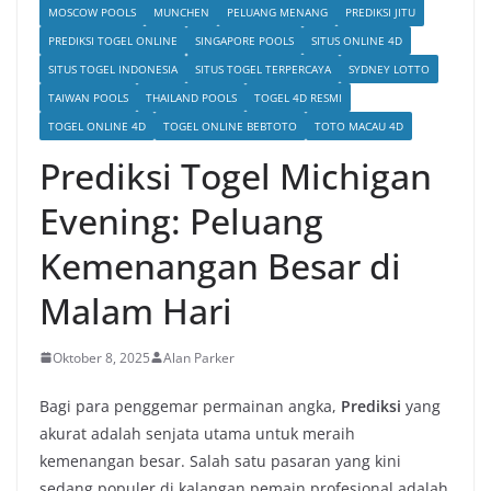
MOSCOW POOLS
MUNCHEN
PELUANG MENANG
PREDIKSI JITU
PREDIKSI TOGEL ONLINE
SINGAPORE POOLS
SITUS ONLINE 4D
SITUS TOGEL INDONESIA
SITUS TOGEL TERPERCAYA
SYDNEY LOTTO
TAIWAN POOLS
THAILAND POOLS
TOGEL 4D RESMI
TOGEL ONLINE 4D
TOGEL ONLINE BEBTOTO
TOTO MACAU 4D
Prediksi Togel Michigan
Evening: Peluang
Kemenangan Besar di
Malam Hari
Oktober 8, 2025
Alan Parker
Bagi para penggemar permainan angka,
Prediksi
yang
akurat adalah senjata utama untuk meraih
kemenangan besar. Salah satu pasaran yang kini
sedang populer di kalangan pemain profesional adalah