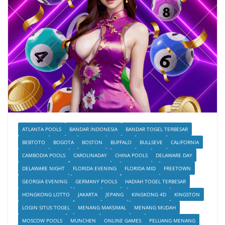
ATLANTA POOLS
BANDAR INDONESIA
BANDAR TOGEL TERBESAR
BEBTOTO
BOGOTA
BOSTON
BUFFALO
BULLSEVE
CALIFORNIA
CAMBODIA POOLS
CAROLINADAY
CHINA POOLS
DELAWARE DAY
DELAWARE NIGHT
FLORIDA EVENING
FLORIDA MID
FREETOWN
GEORGIA EVENING
GERMANY POOLS
HADIAH TOGEL TERBESAR
HONGKONG LOTTO
JAKARTA
JEPANG
KINGKONG 4D
KINGSTON
LOGIN SITUS TOGEL
MENANG MAKSIMAL
MENANG MUDAH
MOSCOW POOLS
MUNCHEN
ONLINE GAMES
PELUANG MENANG