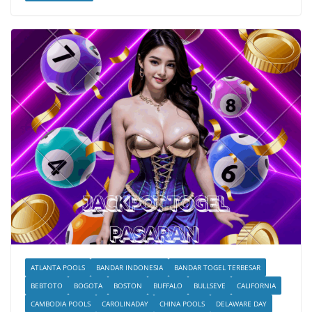
ATLANTA POOLS
BANDAR INDONESIA
BANDAR TOGEL TERBESAR
BEBTOTO
BOGOTA
BOSTON
BUFFALO
BULLSEVE
CALIFORNIA
CAMBODIA POOLS
CAROLINADAY
CHINA POOLS
DELAWARE DAY