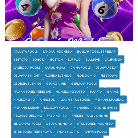
ATLANTA POOLS
BANDAR INDONESIA
BANDAR TOGEL TERBESAR
BEBTOTO
BOGOTA
BOSTON
BUFFALO
BULLSEVE
CALIFORNIA
CAMBODIA POOLS
CAROLINADAY
CHINA POOLS
DELAWARE DAY
DELAWARE NIGHT
FLORIDA EVENING
FLORIDA MID
FREETOWN
GEORGIA EVENING
GEORGIA MID
GERMANY POOLS
HADIAH TOGEL TERBESAR
HONGKONG LOTTO
JAKARTA
JEPANG
KINGKONG 4D
KINGSTON
LOGIN SITUS TOGEL
MENANG MAKSIMAL
MENANG MUDAH
MOSCOW POOLS
MUNCHEN
ONLINE GAMES
PELUANG MENANG
PREDIKSI JITU
PREDIKSI TOGEL ONLINE
SINGAPORE POOLS
SITUS ONLINE 4D
SITUS TOGEL INDONESIA
SITUS TOGEL TERPERCAYA
SYDNEY LOTTO
TAIWAN POOLS