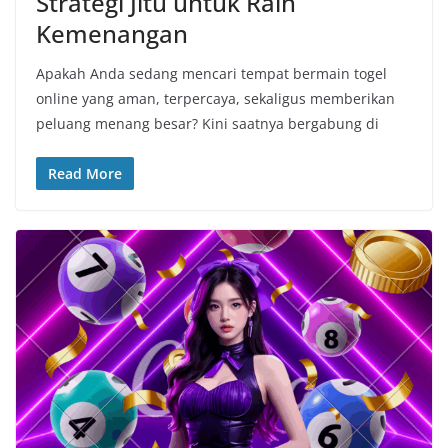
Strategi Jitu untuk Raih
Kemenangan
Apakah Anda sedang mencari tempat bermain togel
online yang aman, terpercaya, sekaligus memberikan
peluang menang besar? Kini saatnya bergabung di
Read More