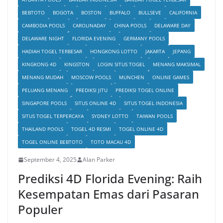
BEBTOTO
BOGOTA
BOSTON
BUFFALO
BULLSEVE
CALIFORNIA
CAMBODIA POOLS
CAROLINADAY
CHINA POOLS
DELAWARE DAY
DELAWARE NIGHT
FLORIDA EVENING
GERMANY POOLS
HADIAH TOGEL TERBESAR
HONGKONG LOTTO
JAKARTA
JEPANG
KINGKONG 4D
KINGSTON
LOGIN SITUS TOGEL
MENANG MAKSIMAL
MENANG MUDAH
MOSCOW POOLS
MUNCHEN
ONLINE GAMES
PELUANG MENANG
PREDIKSI JITU
PREDIKSI TOGEL ONLINE
SINGAPORE POOLS
SITUS ONLINE 4D
SITUS TOGEL INDONESIA
SITUS TOGEL TERPERCAYA
SYDNEY LOTTO
TAIWAN POOLS
THAILAND POOLS
TOGEL 4D RESMI
TOGEL ONLINE 4D
TOGEL ONLINE BEBTOTO
TOTO MACAU 4D
September 4, 2025
Alan Parker
Prediksi 4D Florida Evening: Raih
Kesempatan Emas dari Pasaran
Populer