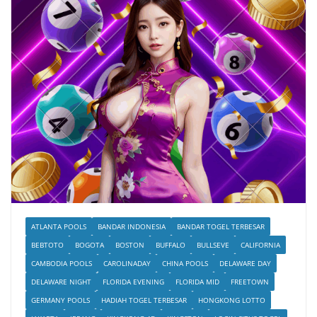
ATLANTA POOLS
BANDAR INDONESIA
BANDAR TOGEL TERBESAR
BEBTOTO
BOGOTA
BOSTON
BUFFALO
BULLSEVE
CALIFORNIA
CAMBODIA POOLS
CAROLINADAY
CHINA POOLS
DELAWARE DAY
DELAWARE NIGHT
FLORIDA EVENING
FLORIDA MID
FREETOWN
GERMANY POOLS
HADIAH TOGEL TERBESAR
HONGKONG LOTTO