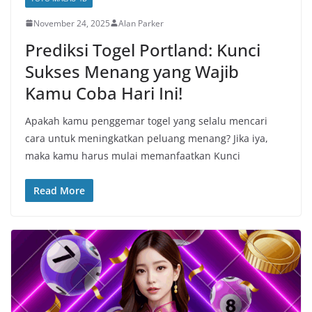
November 24, 2025
Alan Parker
Prediksi Togel Portland: Kunci
Sukses Menang yang Wajib
Kamu Coba Hari Ini!
Apakah kamu penggemar togel yang selalu mencari
cara untuk meningkatkan peluang menang? Jika iya,
maka kamu harus mulai memanfaatkan Kunci
Read More