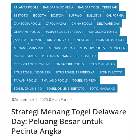
ATLANTA POOLS
BANDAR INDONESIA
BANDAR TOGEL TERBESAR
BEBTOTO
BOGOTA
BOSTON
BUFFALO
BULLSEVE
CALIFORNIA
CAMBODIA POOLS
CAROLINADAY
CHINA POOLS
DELAWARE DAY
GERMANY POOLS
HADIAH TOGEL TERBESAR
HONGKONG LOTTO
JAKARTA
JEPANG
KINGKONG 4D
KINGSTON
LOGIN SITUS TOGEL
MENANG MAKSIMAL
MENANG MUDAH
MOSCOW POOLS
MUNCHEN
ONLINE GAMES
PELUANG MENANG
PREDIKSI JITU
PREDIKSI TOGEL ONLINE
SINGAPORE POOLS
SITUS ONLINE 4D
SITUS TOGEL INDONESIA
SITUS TOGEL TERPERCAYA
SYDNEY LOTTO
TAIWAN POOLS
THAILAND POOLS
TOGEL 4D RESMI
TOGEL ONLINE 4D
TOGEL ONLINE BEBTOTO
TOTO MACAU 4D
September 2, 2025
Alan Parker
Strategi Menang Togel Delaware
Day: Peluang Besar untuk
Pecinta Angka