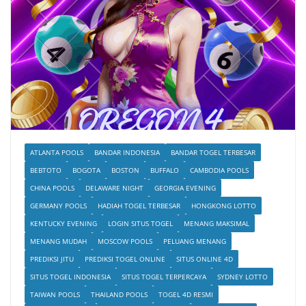
ATLANTA POOLS
BANDAR INDONESIA
BANDAR TOGEL TERBESAR
BEBTOTO
BOGOTA
BOSTON
BUFFALO
CAMBODIA POOLS
CHINA POOLS
DELAWARE NIGHT
GEORGIA EVENING
GERMANY POOLS
HADIAH TOGEL TERBESAR
HONGKONG LOTTO
KENTUCKY EVENING
LOGIN SITUS TOGEL
MENANG MAKSIMAL
MENANG MUDAH
MOSCOW POOLS
PELUANG MENANG
PREDIKSI JITU
PREDIKSI TOGEL ONLINE
SITUS ONLINE 4D
SITUS TOGEL INDONESIA
SITUS TOGEL TERPERCAYA
SYDNEY LOTTO
TAIWAN POOLS
THAILAND POOLS
TOGEL 4D RESMI