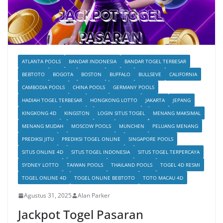
ATLANTA POOLS
BANDAR INDONESIA
BANDAR TOGEL TERBESAR
BEBTOTO
BOGOTA
BOSTON
BUFFALO
BULLSEVE
CALIFORNIA
CAMBODIA POOLS
CHINA POOLS
GERMANY POOLS
HADIAH TOGEL TERBESAR
HONGKONG LOTTO
JAKARTA
JEPANG
KINGKONG 4D
KINGSTON
LOGIN SITUS TOGEL
MENANG MAKSIMAL
MENANG MUDAH
MOSCOW POOLS
MUNCHEN
PELUANG MENANG
PREDIKSI JITU
PREDIKSI TOGEL ONLINE
SINGAPORE POOLS
SITUS ONLINE 4D
SITUS TOGEL INDONESIA
SITUS TOGEL TERPERCAYA
SYDNEY LOTTO
TAIWAN POOLS
THAILAND POOLS
TOGEL 4D RESMI
TOGEL ONLINE 4D
TOGEL ONLINE BEBTOTO
TOTO MACAU 4D
Agustus 31, 2025
Alan Parker
Jackpot Togel Pasaran