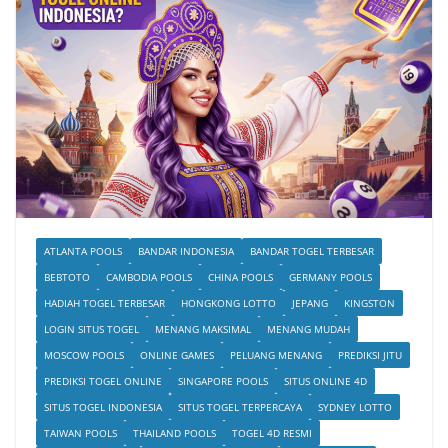
ATLANTA POOLS
BANDAR INDONESIA
BANDAR TOGEL TERBESAR
BEBTOTO
CAMBODIA POOLS
CHINA POOLS
GERMANY POOLS
HADIAH TOGEL TERBESAR
HONGKONG LOTTO
JEPANG
KINGSTON
LOGIN SITUS TOGEL
MENANG MAKSIMAL
MENANG MUDAH
MOSCOW POOLS
ONLINE GAMES
PELUANG MENANG
PREDIKSI JITU
PREDIKSI TOGEL ONLINE
SINGAPORE POOLS
SITUS ONLINE 4D
SITUS TOGEL INDONESIA
SITUS TOGEL TERPERCAYA
SYDNEY LOTTO
TAIWAN POOLS
THAILAND POOLS
TOGEL 4D RESMI