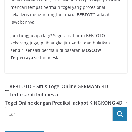
mencari tempat bermain togel yang profesional
sekaligus menguntungkan, maka BEBTOTO adalah
jawabannya.
Jadi tunggu apa lagi? Segera daftar di BEBTOTO
sekarang juga, pilih angka jitu Anda, dan buktikan
sendiri sensasi bermain di pasaran
MOSCOW
Terpercaya
se-Indonesia!
BEBTOTO – Situs Togel Online GERMANY 4D
Terbesar di Indonesia
Togel Online dengan Prediksi Jackpot KINGKONG 4D