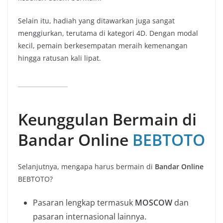
Selain itu, hadiah yang ditawarkan juga sangat
menggiurkan, terutama di kategori 4D. Dengan modal
kecil, pemain berkesempatan meraih kemenangan
hingga ratusan kali lipat.
Keunggulan Bermain di
Bandar Online
BEBTOTO
Selanjutnya, mengapa harus bermain di
Bandar Online
BEBTOTO?
Pasaran lengkap termasuk
MOSCOW
dan
pasaran internasional lainnya.