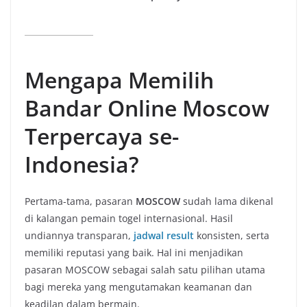
Mengapa Memilih
Bandar Online Moscow
Terpercaya se-
Indonesia?
Pertama-tama, pasaran
MOSCOW
sudah lama dikenal
di kalangan pemain togel internasional. Hasil
undiannya transparan,
jadwal result
konsisten, serta
memiliki reputasi yang baik. Hal ini menjadikan
pasaran MOSCOW sebagai salah satu pilihan utama
bagi mereka yang mengutamakan keamanan dan
keadilan dalam bermain.