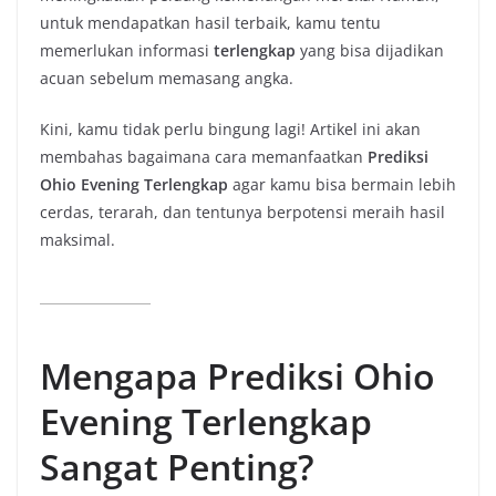
untuk mendapatkan hasil terbaik, kamu tentu
memerlukan informasi
terlengkap
yang bisa dijadikan
acuan sebelum memasang angka.
Kini, kamu tidak perlu bingung lagi! Artikel ini akan
membahas bagaimana cara memanfaatkan
Prediksi
Ohio Evening Terlengkap
agar kamu bisa bermain lebih
cerdas, terarah, dan tentunya berpotensi meraih hasil
maksimal.
Mengapa Prediksi Ohio
Evening Terlengkap
Sangat Penting?