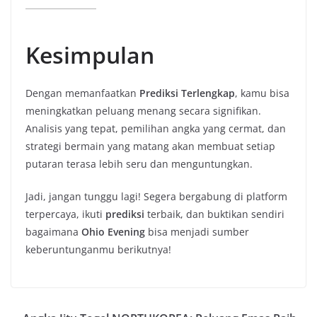
Kesimpulan
Dengan memanfaatkan
Prediksi
Terlengkap
, kamu bisa
meningkatkan peluang menang secara signifikan.
Analisis yang tepat, pemilihan angka yang cermat, dan
strategi bermain yang matang akan membuat setiap
putaran terasa lebih seru dan menguntungkan.
Jadi, jangan tunggu lagi! Segera bergabung di platform
terpercaya, ikuti
prediksi
terbaik, dan buktikan sendiri
bagaimana
Ohio Evening
bisa menjadi sumber
keberuntunganmu berikutnya!