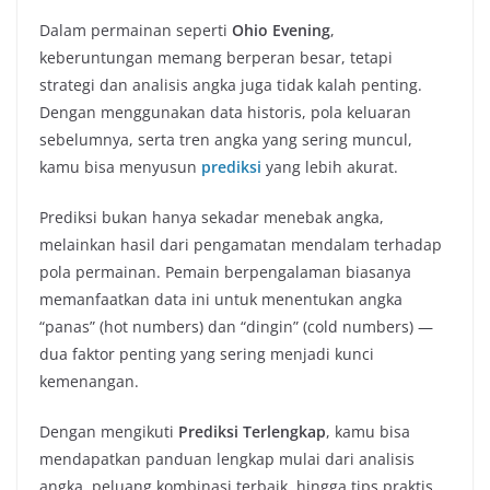
Dalam permainan seperti
Ohio Evening
,
keberuntungan memang berperan besar, tetapi
strategi dan analisis angka juga tidak kalah penting.
Dengan menggunakan data historis, pola keluaran
sebelumnya, serta tren angka yang sering muncul,
kamu bisa menyusun
prediksi
yang lebih akurat.
Prediksi bukan hanya sekadar menebak angka,
melainkan hasil dari pengamatan mendalam terhadap
pola permainan. Pemain berpengalaman biasanya
memanfaatkan data ini untuk menentukan angka
“panas” (hot numbers) dan “dingin” (cold numbers) —
dua faktor penting yang sering menjadi kunci
kemenangan.
Dengan mengikuti
Prediksi Terlengkap
, kamu bisa
mendapatkan panduan lengkap mulai dari analisis
angka, peluang kombinasi terbaik, hingga tips praktis