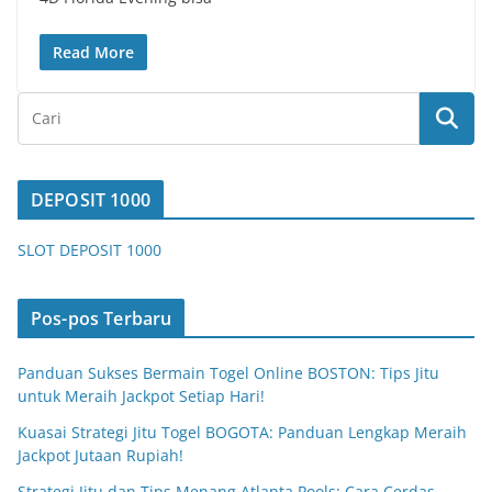
Read More
DEPOSIT 1000
SLOT DEPOSIT 1000
Pos-pos Terbaru
Panduan Sukses Bermain Togel Online BOSTON: Tips Jitu
untuk Meraih Jackpot Setiap Hari!
Kuasai Strategi Jitu Togel BOGOTA: Panduan Lengkap Meraih
Jackpot Jutaan Rupiah!
Strategi Jitu dan Tips Menang Atlanta Pools: Cara Cerdas