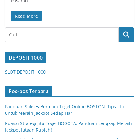
Pasaran
Read More
DEPOSIT 1000
SLOT DEPOSIT 1000
Pos-pos Terbaru
Panduan Sukses Bermain Togel Online BOSTON: Tips Jitu
untuk Meraih Jackpot Setiap Hari!
Kuasai Strategi Jitu Togel BOGOTA: Panduan Lengkap Meraih
Jackpot Jutaan Rupiah!