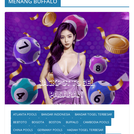
MENANG BUFFALO
ATLANTA POOLS
BANDAR INDONESIA
BANDAR TOGEL TERBESAR
BEBTOTO
BOGOTA
BOSTON
BUFFALO
CAMBODIA POOLS
CHINA POOLS
GERMANY POOLS
HADIAH TOGEL TERBESAR