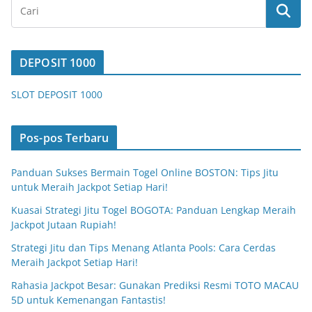
DEPOSIT 1000
SLOT DEPOSIT 1000
Pos-pos Terbaru
Panduan Sukses Bermain Togel Online BOSTON: Tips Jitu
untuk Meraih Jackpot Setiap Hari!
Kuasai Strategi Jitu Togel BOGOTA: Panduan Lengkap Meraih
Jackpot Jutaan Rupiah!
Strategi Jitu dan Tips Menang Atlanta Pools: Cara Cerdas
Meraih Jackpot Setiap Hari!
Rahasia Jackpot Besar: Gunakan Prediksi Resmi TOTO MACAU
5D untuk Kemenangan Fantastis!