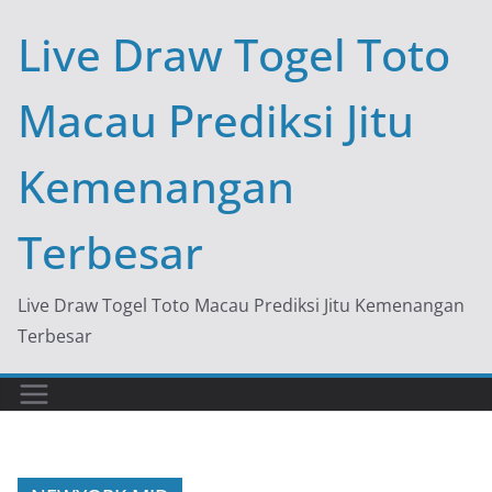
Skip
Live Draw Togel Toto
to
content
Macau Prediksi Jitu
Kemenangan
Terbesar
Live Draw Togel Toto Macau Prediksi Jitu Kemenangan
Terbesar