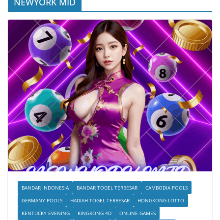
NEWYORK MID
BANDAR INDONESIA
BANDAR TOGEL TERBESAR
CAMBODIA POOLS
GERMANY POOLS
HADIAH TOGEL TERBESAR
HONGKONG LOTTO
KENTUCKY EVENING
KINGKONG 4D
ONLINE GAMES