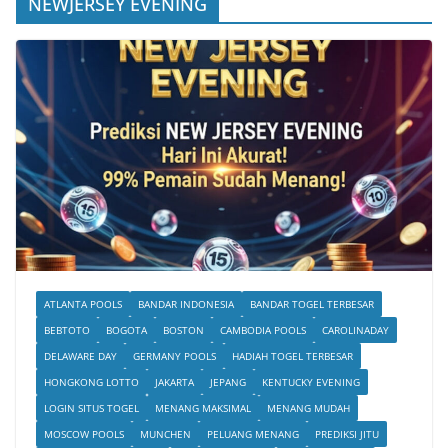
NEWJERSEY EVENING
ATLANTA POOLS
BANDAR INDONESIA
BANDAR TOGEL TERBESAR
BEBTOTO
BOGOTA
BOSTON
CAMBODIA POOLS
CAROLINADAY
DELAWARE DAY
GERMANY POOLS
HADIAH TOGEL TERBESAR
HONGKONG LOTTO
JAKARTA
JEPANG
KENTUCKY EVENING
LOGIN SITUS TOGEL
MENANG MAKSIMAL
MENANG MUDAH
MOSCOW POOLS
MUNCHEN
PELUANG MENANG
PREDIKSI JITU