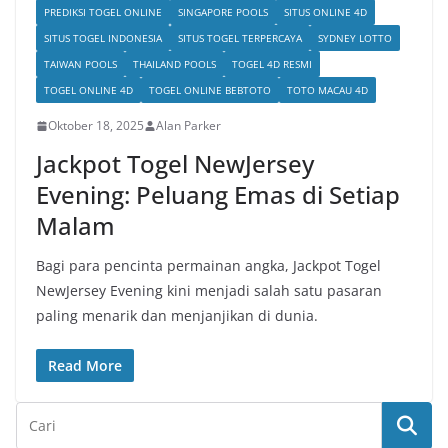
PREDIKSI TOGEL ONLINE
SINGAPORE POOLS
SITUS ONLINE 4D
SITUS TOGEL INDONESIA
SITUS TOGEL TERPERCAYA
SYDNEY LOTTO
TAIWAN POOLS
THAILAND POOLS
TOGEL 4D RESMI
TOGEL ONLINE 4D
TOGEL ONLINE BEBTOTO
TOTO MACAU 4D
Oktober 18, 2025
Alan Parker
Jackpot Togel NewJersey
Evening: Peluang Emas di Setiap
Malam
Bagi para pencinta permainan angka, Jackpot Togel
NewJersey Evening kini menjadi salah satu pasaran
paling menarik dan menjanjikan di dunia.
Read More