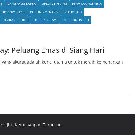
AR
HONGKONG LOTTO
INDIANA EVENING
KENTUCKY EVENING
MOSCOW POOLS
PELUANG MENANG
PREDIKSI JITU
THAILAND POOLS
TOGEL 4D RESMI
TOGEL ONLINE 4D
ay: Peluang Emas di Siang Hari
i yang akurat adalah kunci utama untuk meraih kemenangan
iksi Jitu Kemenangan Terbesar
.