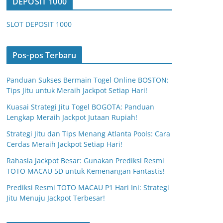
DEPOSIT 1000
SLOT DEPOSIT 1000
Pos-pos Terbaru
Panduan Sukses Bermain Togel Online BOSTON:
Tips Jitu untuk Meraih Jackpot Setiap Hari!
Kuasai Strategi Jitu Togel BOGOTA: Panduan
Lengkap Meraih Jackpot Jutaan Rupiah!
Strategi Jitu dan Tips Menang Atlanta Pools: Cara
Cerdas Meraih Jackpot Setiap Hari!
Rahasia Jackpot Besar: Gunakan Prediksi Resmi
TOTO MACAU 5D untuk Kemenangan Fantastis!
Prediksi Resmi TOTO MACAU P1 Hari Ini: Strategi
Jitu Menuju Jackpot Terbesar!