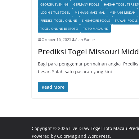
GEORGIA EVENING
GERMANY POOLS
HADIAH TOGEL TERBES
LOGIN SITUS TOGEL
MENANG MAKSIMAL
MENANG MUDAH
PREDIKSI TOGEL ONLINE
SINGAPORE POOLS
TAIWAN POOLS
TOGEL ONLINE BEBTOTO
TOTO MACAU 4D
Oktober 16, 2025
Alan Parker
Prediksi Togel Missouri Midd
Bagi para penggemar permainan angka, Prediks
besar. Salah satu pasaran yang kini
Read More
Copyright © 2026
Live Draw Togel Toto Macau Pred
Powered by
ColorMag
and
WordPress
.