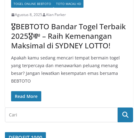
TOGEL ONLINE BEBTOTO
TOTO MACAU 4D
Agustus 8, 2025
Alan Parker
🎖BEBTOTO Bandar Togel Terbaik
2025🎖💸 – Raih Kemenangan
Maksimal di SYDNEY LOTTO!
Apakah kamu sedang mencari tempat bermain togel
yang terpercaya dan menawarkan peluang menang
besar? Jangan lewatkan kesempatan emas bersama
BEBTOTO
Read More
DEPOSIT 1000