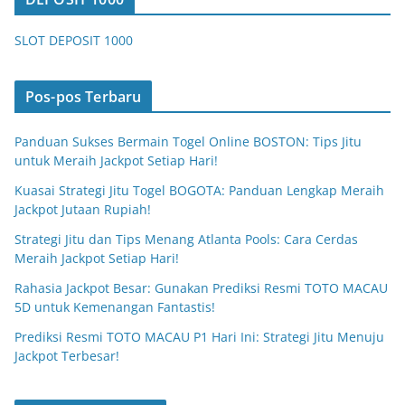
SLOT DEPOSIT 1000
Pos-pos Terbaru
Panduan Sukses Bermain Togel Online BOSTON: Tips Jitu
untuk Meraih Jackpot Setiap Hari!
Kuasai Strategi Jitu Togel BOGOTA: Panduan Lengkap Meraih
Jackpot Jutaan Rupiah!
Strategi Jitu dan Tips Menang Atlanta Pools: Cara Cerdas
Meraih Jackpot Setiap Hari!
Rahasia Jackpot Besar: Gunakan Prediksi Resmi TOTO MACAU
5D untuk Kemenangan Fantastis!
Prediksi Resmi TOTO MACAU P1 Hari Ini: Strategi Jitu Menuju
Jackpot Terbesar!