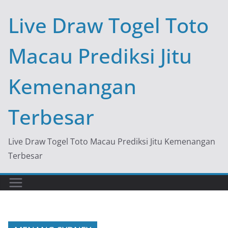
Skip
Live Draw Togel Toto
to
content
Macau Prediksi Jitu
Kemenangan
Terbesar
Live Draw Togel Toto Macau Prediksi Jitu Kemenangan
Terbesar