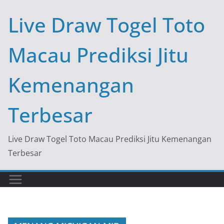
Skip
Live Draw Togel Toto
to
content
Macau Prediksi Jitu
Kemenangan
Terbesar
Live Draw Togel Toto Macau Prediksi Jitu Kemenangan
Terbesar