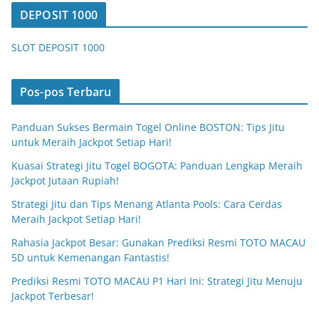
DEPOSIT 1000
SLOT DEPOSIT 1000
Pos-pos Terbaru
Panduan Sukses Bermain Togel Online BOSTON: Tips Jitu
untuk Meraih Jackpot Setiap Hari!
Kuasai Strategi Jitu Togel BOGOTA: Panduan Lengkap Meraih
Jackpot Jutaan Rupiah!
Strategi Jitu dan Tips Menang Atlanta Pools: Cara Cerdas
Meraih Jackpot Setiap Hari!
Rahasia Jackpot Besar: Gunakan Prediksi Resmi TOTO MACAU
5D untuk Kemenangan Fantastis!
Prediksi Resmi TOTO MACAU P1 Hari Ini: Strategi Jitu Menuju
Jackpot Terbesar!