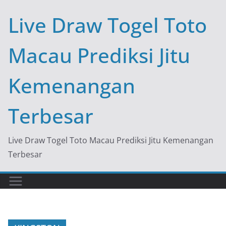
Skip
Live Draw Togel Toto
to
content
Macau Prediksi Jitu
Kemenangan
Terbesar
Live Draw Togel Toto Macau Prediksi Jitu Kemenangan
Terbesar