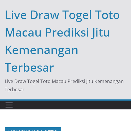
Skip
Live Draw Togel Toto
to
content
Macau Prediksi Jitu
Kemenangan
Terbesar
Live Draw Togel Toto Macau Prediksi Jitu Kemenangan
Terbesar