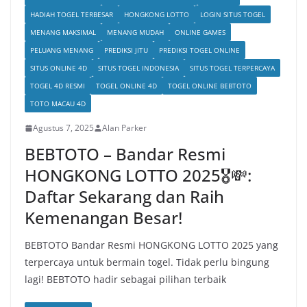
HADIAH TOGEL TERBESAR
HONGKONG LOTTO
LOGIN SITUS TOGEL
MENANG MAKSIMAL
MENANG MUDAH
ONLINE GAMES
PELUANG MENANG
PREDIKSI JITU
PREDIKSI TOGEL ONLINE
SITUS ONLINE 4D
SITUS TOGEL INDONESIA
SITUS TOGEL TERPERCAYA
TOGEL 4D RESMI
TOGEL ONLINE 4D
TOGEL ONLINE BEBTOTO
TOTO MACAU 4D
Agustus 7, 2025
Alan Parker
BEBTOTO – Bandar Resmi
HONGKONG LOTTO 2025🎖💸:
Daftar Sekarang dan Raih
Kemenangan Besar!
BEBTOTO Bandar Resmi HONGKONG LOTTO 2025 yang
terpercaya untuk bermain togel. Tidak perlu bingung
lagi! BEBTOTO hadir sebagai pilihan terbaik